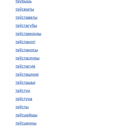
таўрыць
таўсматы
таўставаты
таўстагубы
таўстаморды
таўстаногі
таўстаносы
таўстаскуры
таўстасум
таўсташчокі
таўсташыі
таўстун
таўстуха
таўсты
таўсцейшы
таўсценны