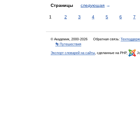
Страницы
следующая
→
1
2
3
4
5
6
7
© Академик, 2000-2026
Обратная связь:
Техподдерж
👣 Путешествия
Экспорт словарей на сайты
, сделанные на PHP,
Jo