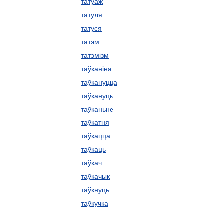
татуаж
татуля
татуся
татэм
татэмізм
таўканіна
таўкануцца
таўкануць
таўканьне
таўкатня
таўкацца
таўкаць
таўкач
таўкачык
таўкнуць
таўкучка