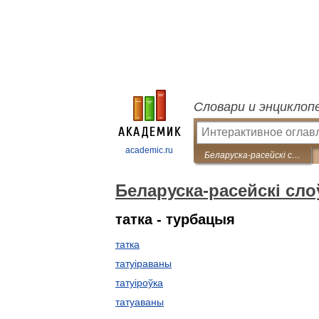
Словари и энциклоп
academic.ru
Беларуска-расейскі слоўнік
Беларуска-расейскі сло
татка - турбацыя
татка
татуіраваны
татуіроўка
татуаваны