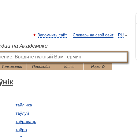
Запомнить сайт
Словарь на свой сайт
RU
едии на Академике
Толкования
Переводы
Книги
Игры ⚽
ўнік
таўлінка
таўлуй
таўраваць
таўро