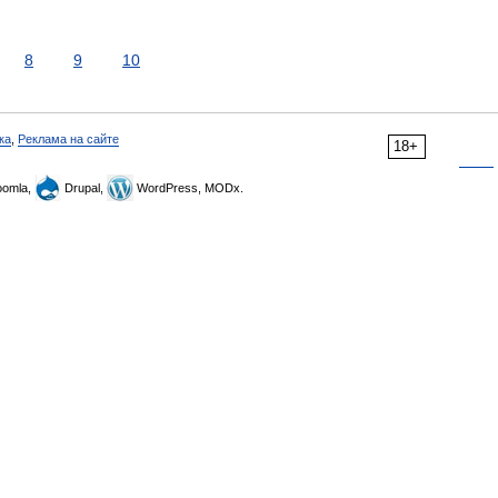
8
9
10
ка
,
Реклама на сайте
18+
omla,
Drupal,
WordPress, MODx.